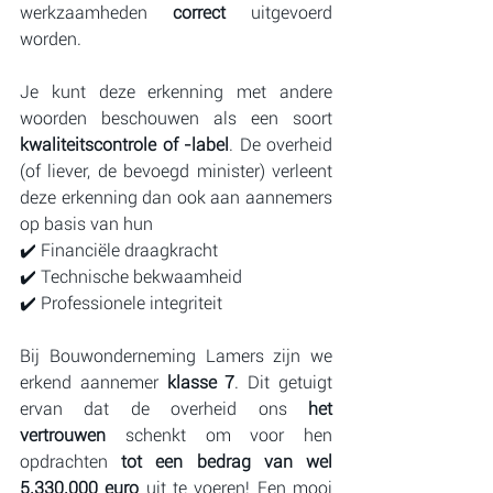
werkzaamheden 
correct 
uitgevoerd 
worden.
Je kunt deze erkenning met andere 
woorden beschouwen als een soort 
kwaliteitscontrole of -label
. De overheid 
(of liever, de bevoegd minister) verleent 
deze erkenning dan ook aan aannemers 
op basis van hun
✔️ Financiële draagkracht
✔️ Technische bekwaamheid
✔️ Professionele integriteit
Bij Bouwonderneming Lamers zijn we 
erkend aannemer 
klasse 7
. Dit getuigt 
ervan dat de overheid ons 
het 
vertrouwen
 schenkt om voor hen 
opdrachten
 tot een bedrag van wel 
5.330.000 euro
 uit te voeren! Een mooi 