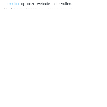
formulier
 op onze website in te vullen. 
Bij Bouwonderneming Lamers ben je 
altijd welkom, ongeacht de complexiteit 
en omvang 
van je project. Alvast tot 
dan!
Opmerkingen
Plaats een opmerking...